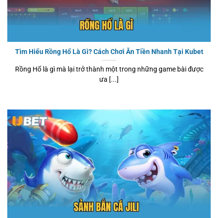
Tìm Hiểu Rồng Hổ Là Gì? Cách Chơi Ăn Tiền Nhanh Tại Kubet
Rồng Hổ là gì mà lại trở thành một trong những game bài được
ưa [...]