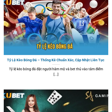
Tỷ Lệ Kèo Bóng Đá – Thống Kê Chuẩn Xác, Cập Nhật Liên Tục
Tỷ lệ kèo bóng đá đặt người hâm mộ và bet thủ vào tâm điểm
[...]