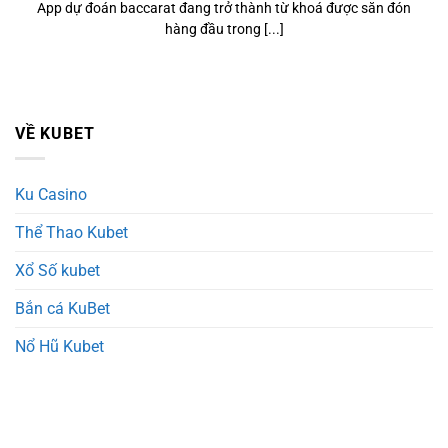
App dự đoán baccarat đang trở thành từ khoá được săn đón
hàng đầu trong [...]
VỀ KUBET
Ku Casino
Thể Thao Kubet
Xổ Số kubet
Bắn cá KuBet
Nổ Hũ Kubet