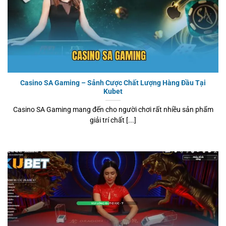
Casino SA Gaming – Sảnh Cược Chất Lượng Hàng Đầu Tại
Kubet
Casino SA Gaming mang đến cho người chơi rất nhiều sản phẩm
giải trí chất [...]