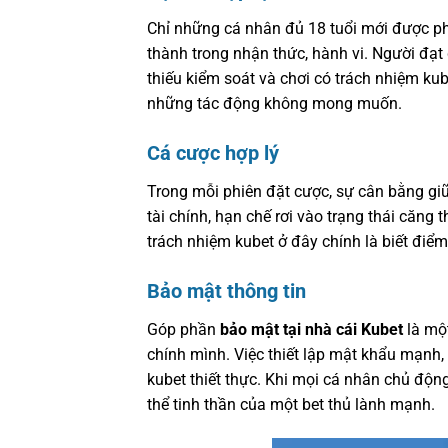
Chỉ những cá nhân đủ 18 tuổi mới được ph
thành trong nhận thức, hành vi. Người đạt
thiếu kiểm soát và chơi có trách nhiệm ku
những tác động không mong muốn.
Cá cược hợp lý
Trong mỗi phiên đặt cược, sự cân bằng giữ
tài chính, hạn chế rơi vào trạng thái căng 
trách nhiệm kubet ở đây chính là biết điể
Bảo mật thông tin
Góp phần
bảo mật tại nhà cái Kubet
là một
chính mình. Việc thiết lập mật khẩu mạnh, 
kubet thiết thực. Khi mọi cá nhân chủ động 
thể tinh thần của một bet thủ lành mạnh.