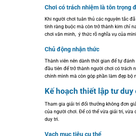
Chơi có trách nhiệm là tôn trọng 
Khi người chơi tuân thủ các nguyên tắc đã
tính ràng buộc mà còn trở thành kim chỉ 
chơi văn minh, ý thức rõ nghĩa vụ của mìn
Chủ động nhận thức
Thành viên nên dành thời gian để tự đánh 
đầu tiên để trở thành người chơi có trách n
chính mình mà còn góp phần làm đẹp bộ m
Kế hoạch thiết lập tư duy
Tham gia giải trí đổi thưởng không đơn gi
của người chơi. Để có thể vừa giải trí, vừ
duy trì.
Vạch mục tiêu cụ thể