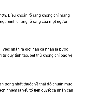
 hơn. Điều khoản rõ ràng không chỉ mang
 một minh chứng rõ ràng của một người
. Việc nhận ra giới hạn cá nhân là bước
ì tư duy tỉnh táo, bet thủ không chỉ bảo vệ
uan trọng nhất thuộc về thái độ chuẩn mực
ách nhiệm là yếu tố tiên quyết cá nhân cần