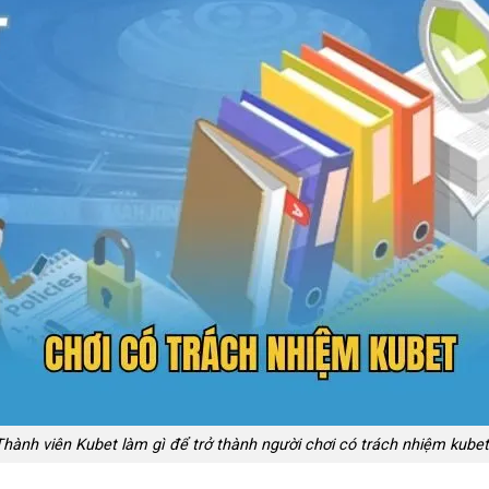
Thành viên Kubet làm gì để trở thành người
chơi có trách nhiệm kubet