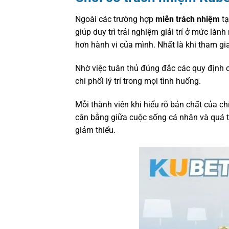
Ngoài các trường hợp
miễn trách nhiệm
tạ
giúp duy trì trải nghiệm giải trí ở mức là
hơn hành vi của mình. Nhất là khi tham gia
Nhờ việc tuân thủ đúng đắc các quy định c
chi phối lý trí trong mọi tình huống.
Mỗi thành viên khi hiểu rõ bản chất của c
cân bằng giữa cuộc sống cá nhân và quá tr
giảm thiểu.