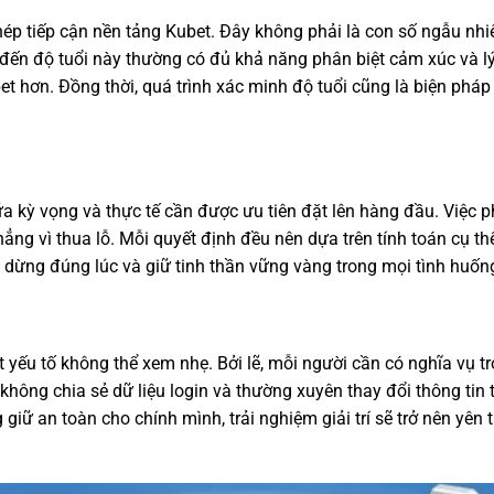
ép tiếp cận nền tảng Kubet. Đây không phải là con số ngẫu nhi
 đến độ tuổi này thường có đủ khả năng phân biệt cảm xúc và lý
bet hơn. Đồng thời, quá trình xác minh độ tuổi cũng là biện phá
a kỳ vọng và thực tế cần được ưu tiên đặt lên hàng đầu. Việc 
thẳng vì thua lỗ. Mỗi quyết định đều nên dựa trên tính toán cụ th
m dừng đúng lúc và giữ tinh thần vững vàng trong mọi tình huốn
 yếu tố không thể xem nhẹ. Bởi lẽ, mỗi người cần có nghĩa vụ t
không chia sẻ dữ liệu login và thường xuyên thay đổi thông tin
giữ an toàn cho chính mình, trải nghiệm giải trí sẽ trở nên yên 