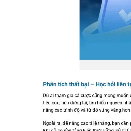
Phân tích thất bại – Học hỏi liên t
Dù ai tham gia cá cược cũng mong muốn chiế
tiêu cực, nên dừng lại, tìm hiểu nguyên nh
nâng cao trình độ và từ đó vững vàng hơn
Ngoài ra, để nâng cao tỉ lệ thắng, bạn cần
Khi đã có nền tảng kiến thức vững, xử lý 