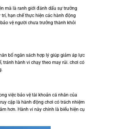
ên mà là ranh giới đánh dấu sự trưởng
 trí, hạn chế thực hiện các hành động
p bảo vệ người chưa trưởng thành khỏi
phân bổ ngân sách hợp lý giúp giảm áp lực
ể, tránh hành vi chạy theo may rủi. chơi có
g.
rong việc bảo vệ tài khoản cá nhân của
 truy cập là hành động chơi có trách nhiệm
tâm hơn. Hành vi này chính là biểu hiện cụ