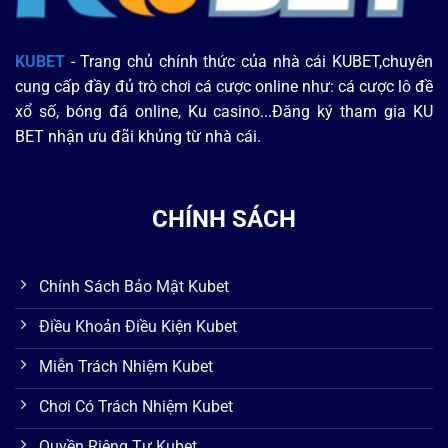
KUBET
- Trang chủ chính thức của nhà cái KUBET,chuyên
cung cấp đầy đủ trò chơi cá cược online như: cá cược lô đề
xổ số, bóng đá online, Ku casino...Đăng ký tham gia KU
BET nhận ưu đãi khủng từ nhà cái.
CHÍNH SÁCH
Chính Sách Bảo Mật Kubet
Điều Khoản Điều Kiện Kubet
Miễn Trách Nhiệm Kubet
Chơi Có Trách Nhiệm Kubet
Quyền Riêng Tư Kubet