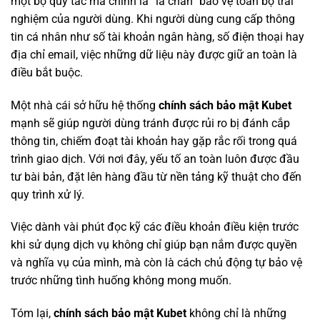
một bộ quy tắc mà chính là “lá chắn” bảo vệ toàn bộ trải
nghiệm của người dùng. Khi người dùng cung cấp thông
tin cá nhân như số tài khoản ngân hàng, số điện thoại hay
địa chỉ email, việc những dữ liệu này được giữ an toàn là
điều bắt buộc.
Một nhà cái sở hữu hệ thống
chính sách bảo mật Kubet
mạnh sẽ giúp người dùng tránh được rủi ro bị đánh cắp
thông tin, chiếm đoạt tài khoản hay gặp rắc rối trong quá
trình giao dịch. Với nơi đây, yếu tố an toàn luôn được đầu
tư bài bản, đặt lên hàng đầu từ nền tảng kỹ thuật cho đến
quy trình xử lý.
Việc dành vài phút đọc kỹ các điều khoản điều kiện trước
khi sử dụng dịch vụ không chỉ giúp bạn nắm được quyền
và nghĩa vụ của mình, mà còn là cách chủ động tự bảo vệ
trước những tình huống không mong muốn.
Tóm lại,
chính sách bảo mật Kubet
không chỉ là những