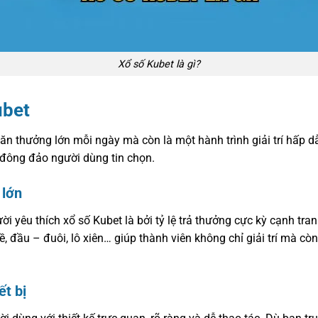
Xổ số Kubet là gì?
ubet
ăn thưởng lớn mỗi ngày mà còn là một hành trình giải trí hấp d
đông đảo người dùng tin chọn.
 lớn
i yêu thích xổ số Kubet là bởi tỷ lệ trả thưởng cực kỳ cạnh tra
 đầu – đuôi, lô xiên… giúp thành viên không chỉ giải trí mà còn 
ết bị