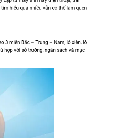
y cập từ máy tính hay điện thoại, trải
 tìm hiểu quá nhiều vẫn có thể làm quen
o 3 miền Bắc – Trung – Nam, lô xiên, lô
phù hợp với sở trường, ngân sách và mục