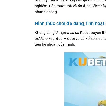
Nơi này đầu tư kỹ lưỡng vào giao diện người
nghiệm luôn mượt mà và ổn định. Việc này
nhanh chóng.
Hình thức chơi đa dạng, linh hoạt
Không chỉ giới hạn ở xổ số Kubet truyền t
trượt, lô kép, đầu – đuôi và cả xổ số siêu
tiêu lợi nhuận của mình.