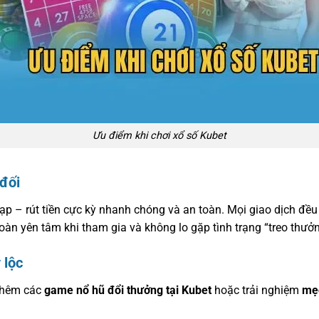
Ưu điểm khi chơi xổ số Kubet
đối
ạp – rút tiền cực kỳ nhanh chóng và an toàn. Mọi giao dịch đều 
oàn yên tâm khi tham gia và không lo gặp tình trạng “treo thư
 lộc
 thêm các
game nổ hũ đổi thưởng tại Kubet
hoặc trải nghiệm
mẹo