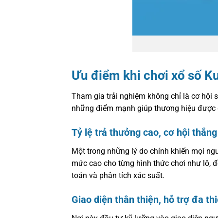
Ưu điểm khi chơi xổ số K
Tham gia trải nghiệm không chỉ là cơ hội s
những điểm mạnh giúp thương hiệu được 
Tỷ lệ trả thưởng cao, cơ hội thắng
Một trong những lý do chính khiến mọi ngườ
mức cao cho từng hình thức chơi như lô, đề,
toán và phân tích xác suất.
Giao diện thân thiện, hỗ trợ đa thi