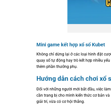
Mini game kết hợp xổ số Kubet
Không chỉ dừng lại ở các loại hình đặt cượ
quay số tự động hay trò kết hợp nhiều yế
thêm phần thưởng phụ.
Hướng dẫn cách chơi xổ 
Đối với những người mới bắt đầu, việc làm
cần trang bị cho mình kiến thức cơ bản và
giải trí, vừa có cơ hội thắng.