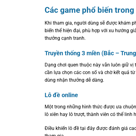
Các game phổ biến trong
Khi tham gia, người dùng sẽ được khám ph
biến thể hiện đại, phù hợp với xu hướng giả
thưởng cạnh tranh.
Truyền thống 3 miền (Bắc – Trun
Dạng chơi quen thuộc này vẫn luôn giữ vị t
cần lựa chọn các con số và chờ kết quả t
dùng nhận thưởng dễ dàng.
Lô đề online
Một trong những hình thức được ưa chuộng n
lô xiên hay lô trượt, thành viên có thể lin
Điều khiến lô đề tại đây được đánh giá ca
tham gia.