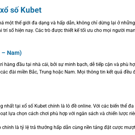
 xổ số Kubet
á một thế giới đa dạng và hấp dẫn, không chỉ dừng lại ở những
i trí số hiện nay. Các trò được thiết kế tối ưu cho mọi người man
g – Nam)
rí hàng đầu tại nhà cái, bởi sự minh bạch, dễ tiếp cận và phù hợ
ừ các đài miền Bắc, Trung hoặc Nam. Mọi thông tin kết quả đều
hất tại xổ số Kubet chính là lô đề online. Với các biến thể đa 
h hoạt lựa chọn cách chơi phù hợp với ngân sách và chiến lược riê
o chính là tỷ lệ trả thưởng hấp dẫn cùng nền tảng đặt cược mượ