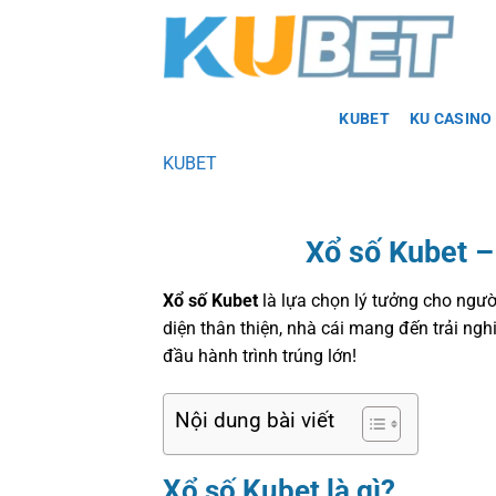
Bỏ
qua
nội
dung
KUBET
KU CASINO
KUBET
Xổ số Kubet –
Xổ số Kubet
là lựa chọn lý tưởng cho người
diện thân thiện, nhà cái mang đến trải ng
đầu hành trình trúng lớn!
Nội dung bài viết
Xổ số Kubet là gì?