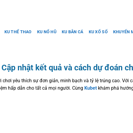
KU THỂ THAO
KU NỔ HŨ
KU BẮN CÁ
KU XỔ SỐ
KHUYẾN 
 Cập nhật kết quả và cách dự đoán c
 chơi yêu thích sự đơn giản, minh bạch và tỷ lệ trúng cao. Với c
hiệm hấp dẫn cho tất cả mọi người. Cùng
Kubet
khám phá hướng d