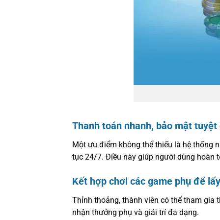
Thanh toán nhanh, bảo mật tuyệt 
Một ưu điểm không thể thiếu là hệ thống n
tục 24/7. Điều này giúp người dùng hoàn t
Kết hợp chơi các game phụ để lấy
Thỉnh thoảng, thành viên có thể tham gia
nhận thưởng phụ và giải trí đa dạng.