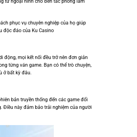
ng từ ngoại hình cho đến tác phong làm
cách phục vụ chuyên nghiệp của họ giúp
ệu độc đáo của Ku Casino
di động, mọi kết nối đều trở nên đơn giản
rong từng ván game. Bạn có thể trò chuyện,
ù ở bất kỳ đâu.
phiên bản truyền thống đến các game đổi
. Điều này đảm bảo trải nghiệm của người