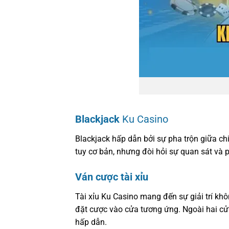
Blackjack
Ku Casino
Blackjack hấp dẫn bởi sự pha trộn giữa chiế
tuy cơ bản, nhưng đòi hỏi sự quan sát và 
Ván cược tài xỉu
Tài xỉu Ku Casino mang đến sự giải trí khô
đặt cược vào cửa tương ứng. Ngoài hai cửa
hấp dẫn.