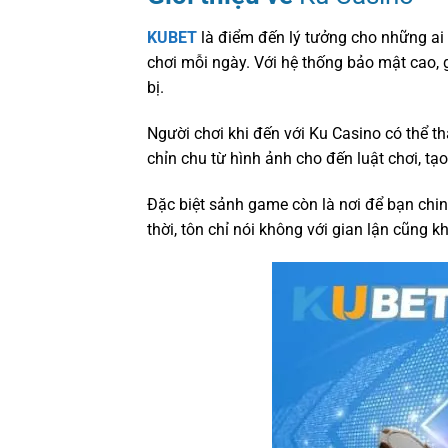
KUBET
là điểm đến lý tưởng cho những ai 
chơi mỗi ngày. Với hệ thống bảo mật cao, g
bị.
Người chơi khi đến với Ku Casino có thể t
chỉn chu từ hình ảnh cho đến luật chơi, tạ
Đặc biệt sảnh game còn là nơi để bạn chin
thời, tôn chỉ nói không với gian lận cũng 