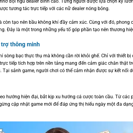
 nhờ đội ngũ dealer đỉnh cao. Từng người được lựa chọn kỹ lưỡ
được tương tác trực tiếp với các nữ dealer nóng bỏng.
à còn tạo nên bầu không khí đầy cảm xúc. Cùng với đó, phong 
g. Đây là một trong những yếu tố góp phần tạo nên thương hi
 trợ thông minh
í sòng bạc thực thụ mà không cần rời khỏi ghế. Chỉ với thiết bị 
 trực tiếp tích hợp trên nền tảng mang đến cảm giác chân thật t
ác. Tại sảnh game, người chơi có thể cảm nhận được sự kết nối d
eo hướng hiện đại, bắt kịp xu hướng cá cược toàn cầu. Từ các 
gừng cập nhật game mới để đáp ứng thị hiếu ngày một đa dạng