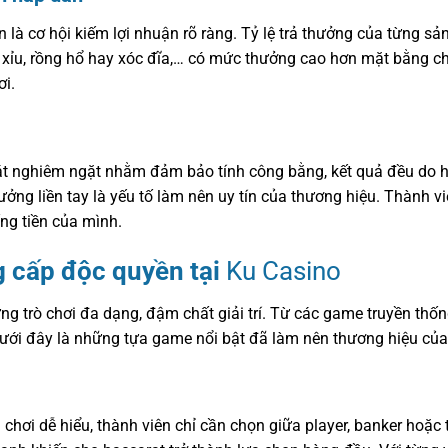
còn là cơ hội kiếm lợi nhuận rõ ràng. Tỷ lệ trả thưởng của từng 
xỉu, rồng hổ hay xóc đĩa,… có mức thưởng cao hơn mặt bằng chu
ơi.
 nghiêm ngặt nhằm đảm bảo tính công bằng, kết quả đều do hệ t
ưởng liền tay là yếu tố làm nên uy tín của thương hiệu. Thành vi
ống tiền của mình.
 cấp độc quyền tại
Ku Casino
ững trò chơi đa dạng, đậm chất giải trí. Từ các game truyền th
ưới đây là những tựa game nổi bật đã làm nên thương hiệu của
 chơi dễ hiểu, thành viên chỉ cần chọn giữa player, banker hoặc