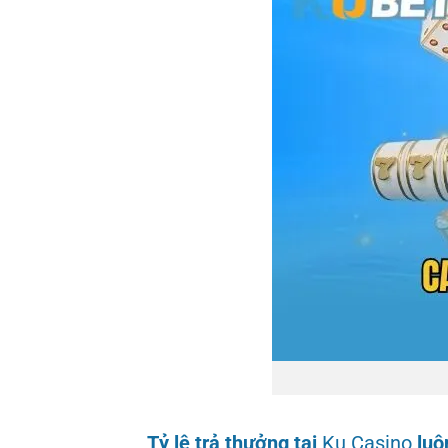
Tỷ lệ trả thưởng tại
Ku Casino
luô