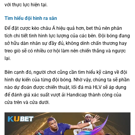
với thực lực hiện tại.
Tìm hiểu đội hình ra sân
Để đặt cược kèo châu Á hiệu quả hơn, bet thủ nên phân
tích chi tiết tình hình lực lượng của các bên. Đội bóng đang
sở hữu dàn nhân sự đầy đủ, không dính chấn thương hay
treo giò sẽ có nhiều cơ hội làm nên chiến thắng và ngược
lại.
Bên cạnh đó, người chơi cũng cần tìm hiểu kỹ càng về đội
hình dự kiến của từng đội bóng. Nhờ vậy, chúng ta sẽ phần
nào dự đoán được chiến thuật, lối đá mà HLV sẽ áp dụng
để đánh giá xác suất vượt ải Handicap thành công của
cửa trên và cửa dưới.