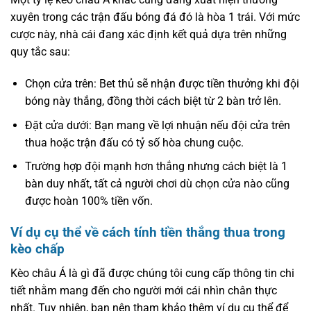
xuyên trong các trận đấu bóng đá đó là hòa 1 trái. Với mức
cược này, nhà cái đang xác định kết quả dựa trên những
quy tắc sau:
Chọn cửa trên: Bet thủ sẽ nhận được tiền thưởng khi đội
bóng này thắng, đồng thời cách biệt từ 2 bàn trở lên.
Đặt cửa dưới: Bạn mang về lợi nhuận nếu đội cửa trên
thua hoặc trận đấu có tỷ số hòa chung cuộc.
Trường hợp đội mạnh hơn thắng nhưng cách biệt là 1
bàn duy nhất, tất cả người chơi dù chọn cửa nào cũng
được hoàn 100% tiền vốn.
Ví dụ cụ thể về cách tính tiền thắng thua trong
kèo chấp
Kèo châu Á là gì đã được chúng tôi cung cấp thông tin chi
tiết nhằm mang đến cho người mới cái nhìn chân thực
nhất. Tuy nhiên, bạn nên tham khảo thêm ví dụ cụ thể để