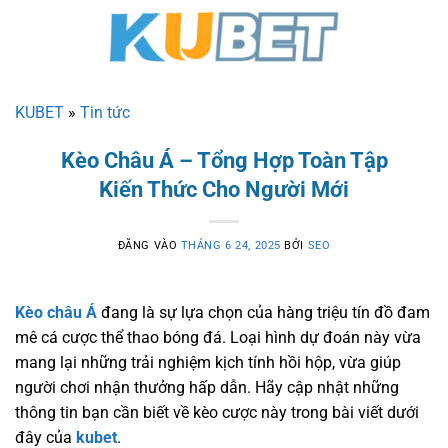
Bỏ
qua
nội
dung
KUBET
»
Tin tức
Kèo Châu Á – Tổng Hợp Toàn Tập
Kiến Thức Cho Người Mới
ĐĂNG VÀO
THÁNG 6 24, 2025
BỞI
SEO
Kèo châu Á
đang là sự lựa chọn của hàng triệu tín đồ đam
mê cá cược thể thao bóng đá. Loại hình dự đoán này vừa
mang lại những trải nghiệm kịch tính hồi hộp, vừa giúp
người chơi nhận thưởng hấp dẫn. Hãy cập nhật những
thông tin bạn cần biết về kèo cược này trong bài viết dưới
đây của
kubet
.