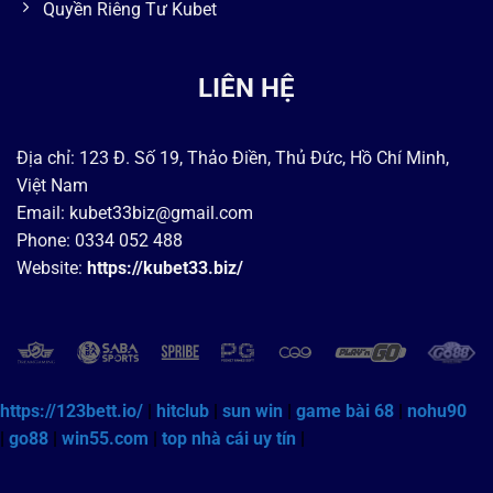
Quyền Riêng Tư Kubet
LIÊN HỆ
Địa chỉ:
123 Đ. Số 19, Thảo Điền, Thủ Đức, Hồ Chí Minh,
Việt Nam
Email:
kubet33biz@gmail.com
Phone: 0334 052 488
Website:
https://kubet33.biz/
https://123bett.io/
|
hitclub
|
sun win
|
game bài 68
|
nohu90
|
go88
|
win55.com
|
top nhà cái uy tín
|