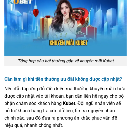
Tổng hợp câu hỏi thường gặp về khuyến mãi Kubet
Cần làm gì khi tiền thưởng ưu đãi không được cập nhật?
Nếu đã đáp ứng đủ điều kiện mà thưởng khuyến mãi chưa
được cập nhật vào tài khoản, bạn cần liên hệ ngay cho bộ
phận chăm sóc khách hàng
Kubet
. Đội ngũ nhân viên sẽ
hỗ trợ khách hàng tra cứu dữ liệu, tìm ra nguyên nhân
chính xác, sau đó đưa ra phương án khắc phục vấn đề
hiệu quả, nhanh chóng nhất.