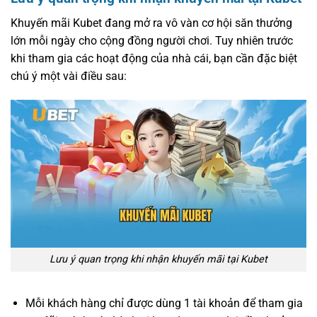
Khuyến mãi Kubet đang mở ra vô vàn cơ hội săn thưởng
lớn mỗi ngày cho cộng đồng người chơi. Tuy nhiên trước
khi tham gia các hoạt động của nhà cái, bạn cần đặc biệt
chú ý một vài điều sau:
Lưu ý quan trọng khi nhận khuyến mãi tại Kubet
Mỗi khách hàng chỉ được dùng 1 tài khoản để tham gia