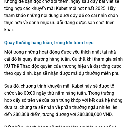
Không để bạn đọc chờ đợi thêm, ngay sau đây bài viết sẽ
tổng hợp các khuyến mãi Kubet mới hot nhất 2025. Hãy
tham khảo những nội dung dưới đây để có cái nhìn chân
thực hơn về danh mục ưu đãi đang được sân chơi triển
khai.
Quay thưởng hàng tuần, trúng lớn trăm triệu
Một trong những hoạt động được yêu thích nhất tại nhà
cái đó là quay thưởng hàng tuần. Cụ thể, khi tham gia sảnh
KU Thể Thao độc quyền của thương hiệu và đạt tổng cược
theo quy định, bạn sẽ nhận được mã dự thưởng miễn phí.
Sau đó, chương trình khuyến mãi Kubet này sẽ được tổ
chức vào 00:00 ngày thứ năm hàng tuần. Trong trường
hợp dãy số trên vé của bạn trùng khớp với kết quả hệ thống
đưa ra, chúng ta sẽ nhận về phần thưởng ngẫu nhiên lên
đến 288,888 điểm, tương đương với 288,888,000 VND.