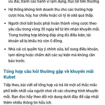
ưu đãi, tránh các hành vi lạm dụng, trục lợi tiền thưởng.
Hệ thống không tính doanh thu cho các trường hợp
cược hòa, hủy, hai chiều hoặc có tỷ lệ odd quá thấp.
Người chơi bắt buộc phải hoàn thành vòng cược theo
yêu cầu trong vòng 30 ngày kể từ khi nhận khuyến mãi.
Trong trường hợp không đáp ứng đủ điều kiện, tài
khoản sẽ bị khấu trừ còn 0 đồng.
Nhà cái có quyền tùy ý chỉnh sửa, bổ sung điều khoản,
tạm dừng hoặc chấm dứt các sự kiện mà không cần
báo trước.
Tổng hợp câu hỏi thường gặp về khuyến mãi
Kubet
Tiếp theo, bài viết sẽ tổng hợp và trả lời một số thắc mắc
phổ biến nhất của người chơi về các chương trình khuyến
mãi. Bạn đọc hãy theo dõi nội dung dưới đây để cập nhật
thêm nhiều thông tin hữu ích.