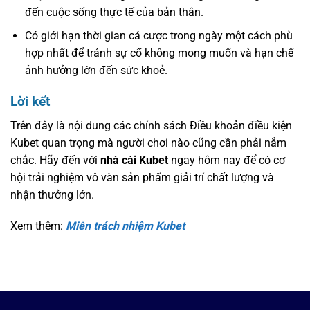
đến cuộc sống thực tế của bản thân.
Có giới hạn thời gian cá cược trong ngày một cách phù
hợp nhất để tránh sự cố không mong muốn và hạn chế
ảnh hưởng lớn đến sức khoẻ.
Lời kết
Trên đây là nội dung các chính sách Điều khoản điều kiện
Kubet quan trọng mà người chơi nào cũng cần phải nắm
chắc. Hãy đến với
nhà cái Kubet
ngay hôm nay để có cơ
hội trải nghiệm vô vàn sản phẩm giải trí chất lượng và
nhận thưởng lớn.
Xem thêm:
Miễn trách nhiệm Kubet