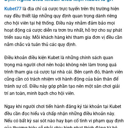
Kubet77
là địa chỉ cá cược trực tuyến trên thị trường hiện
nay đều thiết lập những quy định quan trọng dành riêng
cho hội viên tại hệ thống. Điều này nhằm đảm bảo mọi
hoạt động cá cược diễn ra trơn tru nhất, hỗ trợ cho sự phát
triển sau này. Mỗi khách hàng khi tham gia đơn vị đều cần
nắm chắc và tuân thủ các quy định.
Điều khoản điều kiện Kubet là những chính sách quan
trọng mà người chơi nên hoặc không nên làm trong quá
trình tham gia cá cược tại nhà cái. Bên cạnh đó, thành viên
cũng cần có trách nhiệm với hành động của bản thân để
tránh sự cố. Điều này góp phần tạo nên một sân chơi giải
trí an toàn, minh bạch cho hội viên.
Ngay khi người chơi tiến hành đăng ký tài khoản tại Kubet
đều cần đọc hiểu và chấp nhận những điều khoản này.
Nếu có bất kỳ sai sót nào hay bạn cố tình vi phạm quy định
của thương hiệu sẽ phải chịu hình phạt thích đáng từ hệ