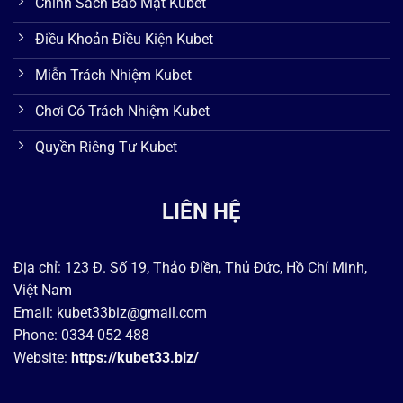
Chính Sách Bảo Mật Kubet
Điều Khoản Điều Kiện Kubet
Miễn Trách Nhiệm Kubet
Chơi Có Trách Nhiệm Kubet
Quyền Riêng Tư Kubet
LIÊN HỆ
Địa chỉ:
123 Đ. Số 19, Thảo Điền, Thủ Đức, Hồ Chí Minh,
Việt Nam
Email:
kubet33biz@gmail.com
Phone: 0334 052 488
Website:
https://kubet33.biz/