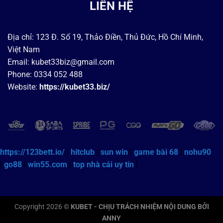
LIÊN HỆ
Địa chỉ:
123 Đ. Số 19, Thảo Điền, Thủ Đức, Hồ Chí Minh,
Việt Nam
Email:
kubet33biz@gmail.com
Phone: 0334 052 488
Website:
https://kubet33.biz/
https://123bett.io/
|
hitclub
|
sun win
|
game bài 68
|
nohu90
|
go88
|
win55.com
|
top nhà cái uy tín
|
Copyright 2026 ©
KUBET - CHỊU TRÁCH NHIỆM NỘI DUNG BỞI
ANNY