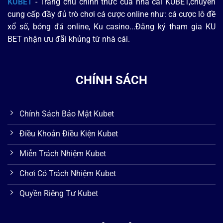
KUBET
- Trang chủ chính thức của nhà cái KUBET,chuyên
cung cấp đầy đủ trò chơi cá cược online như: cá cược lô đề
xổ số, bóng đá online, Ku casino...Đăng ký tham gia KU
BET nhận ưu đãi khủng từ nhà cái.
CHÍNH SÁCH
Chính Sách Bảo Mật Kubet
Điều Khoản Điều Kiện Kubet
Miễn Trách Nhiệm Kubet
Chơi Có Trách Nhiệm Kubet
Quyền Riêng Tư Kubet