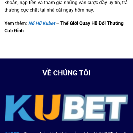
khoản, nạp tiền và tham gia những ván cược đầy uy tín, trả
thưởng cực chất tại nhà cái ngay hôm nay.
Xem thêm:
Nổ Hũ Kubet
– Thế Giới Quay Hũ Đổi Thưởng
Cực Đỉnh
VỀ CHÚNG TÔI