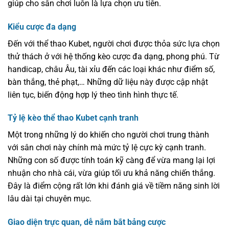
giúp cho sân chơi luôn là lựa chọn ưu tiên.
Kiểu cược đa dạng
Đến với thể thao Kubet, người chơi được thỏa sức lựa chọn
thử thách ở với hệ thống kèo cược đa dạng, phong phú. Từ
handicap, châu Âu, tài xỉu đến các loại khác như điểm số,
bàn thắng, thẻ phạt,… Những dữ liệu này được cập nhật
liên tục, biến động hợp lý theo tình hình thực tế.
Tỷ lệ kèo thể thao Kubet cạnh tranh
Một trong những lý do khiến cho người chơi trung thành
với sân chơi này chính mà mức tỷ lệ cực kỳ cạnh tranh.
Những con số được tính toán kỹ càng để vừa mang lại lợi
nhuận cho nhà cái, vừa giúp tối ưu khả năng chiến thắng.
Đây là điểm cộng rất lớn khi đánh giá về tiềm năng sinh lời
lâu dài tại chuyên mục.
Giao diện trực quan, dễ nắm bắt bảng cược