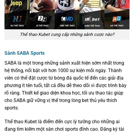
Thể thao Kubet cung cấp những sảnh cược nào?
Sảnh SABA Sports
SABA là một trong những sảnh xuất hiện sớm nhất trong
hệ thống, nổi bật với hơn 1000 sự kiện mỗi ngày. Thành
viên có thể đặt cược từ bóng đá quốc tế đến các giải địa
phương ít tên tuổi, tất cả đều dễ theo dõi vì được trình bày
rõ ràng. Thiết kế giao diện khoa học, tối ưu thao tác giúp
cho SABA giữ vững vị thế trong lòng bet thủ yêu thích
sports.
Thể thao Kubet là điểm đến cực lý tưởng cho những ai
đang tìm kiếm một sân chơi sports đỉnh cao. Đăng ký tài