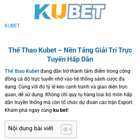
Bỏ
qua
nội
KUBET
dung
Thể Thao Kubet – Nền Tảng Giải Trí Trực
Tuyến Hấp Dẫn
Thể thao Kubet
đang dần trở thành tâm điểm trong cộng
đồng cá độ trực tuyến nhờ vào hệ thống sảnh cược đa
dạng. Cùng với đó tỷ lệ kèo cạnh tranh và giao diện trực
quan, dễ sử dụng. Không chỉ quy tụ hàng loại bộ môn hấp
dẫn truyền thống mà còn tổ chức dự đoán các trận Esport.
Khám phá ngay cùng
ku bet
!
Nội dung bài viết