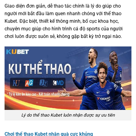
Giao diện đơn giản, dễ thao tác chính là lý do giúp cho
người mới bắt đầu làm quen nhanh chóng với thể thao
Kubet. Đặc biệt, thiết kế thông minh, bố cục khoa học,
chuyên mục giúp cho hình trình cá độ sports của người
chơi luôn được suôn sẻ, không gặp bất kỳ trở ngại nào.
Lý do thể thao Kubet luôn nhận được sự ưu tiên
Chơi thể thao Kubet nhận quà cực khủng