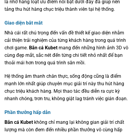
là nhờ hàng loạt ưu điểm nổi bật dưới đây đã giúp nền
tảng thu hút hàng chục triệu thành viên tại hệ thống.
Giao diện bắt mắt
Nhà cái rất chú trọng đến vấn đề thiết kế giao diện nhằm
cải thiện trải nghiệm của từng khách hàng trong quá trình
chơi game.
Bắn cá Kubet
mang đến những hình ảnh 3D vô
cùng đẹp mắt, sắc nét đến từng chi tiết nhỏ nhất để bạn
thoải mái hơn trong quá trình săn mồi.
Hệ thống âm thanh chân thực, sống động cũng là điểm
mạnh lớn nhất giúp chuyên mục giải trí này thu hút hàng
chục triệu khách hàng. Mọi thao tác đều diễn ra cực kỳ
nhanh chóng, trơn tru, không giật lag tránh việc gián đoạn.
Phần thưởng hấp dẫn
Bắn cá Kubet
không chỉ mang lại không gian giải trí chất
lượng mà còn đem đến nhiều phần thưởng vô cùng hấp