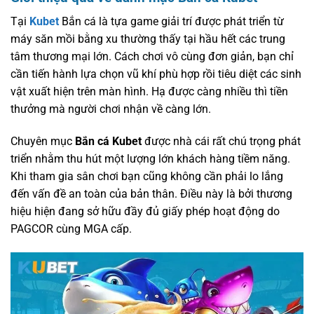
Tại
Kubet
Bắn cá là tựa game giải trí được phát triển từ
máy săn mồi bằng xu thường thấy tại hầu hết các trung
tâm thương mại lớn. Cách chơi vô cùng đơn giản, bạn chỉ
cần tiến hành lựa chọn vũ khí phù hợp rồi tiêu diệt các sinh
vật xuất hiện trên màn hình. Hạ được càng nhiều thì tiền
thưởng mà người chơi nhận về càng lớn.
Chuyên mục
Bắn cá Kubet
được nhà cái rất chú trọng phát
triển nhằm thu hút một lượng lớn khách hàng tiềm năng.
Khi tham gia sân chơi bạn cũng không cần phải lo lắng
đến vấn đề an toàn của bản thân. Điều này là bởi thương
hiệu hiện đang sở hữu đầy đủ giấy phép hoạt động do
PAGCOR cùng MGA cấp.