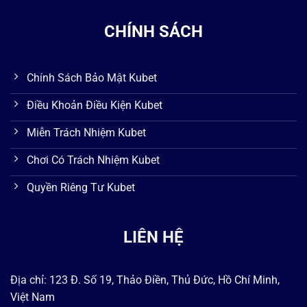
CHÍNH SÁCH
Chính Sách Bảo Mật Kubet
Điều Khoản Điều Kiện Kubet
Miễn Trách Nhiệm Kubet
Chơi Có Trách Nhiệm Kubet
Quyền Riêng Tư Kubet
LIÊN HỆ
Địa chỉ:
123 Đ. Số 19, Thảo Điền, Thủ Đức, Hồ Chí Minh,
Việt Nam