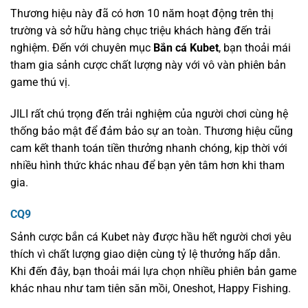
Thương hiệu này đã có hơn 10 năm hoạt động trên thị
trường và sở hữu hàng chục triệu khách hàng đến trải
nghiệm. Đến với chuyên mục
Bắn cá Kubet
, bạn thoải mái
tham gia sảnh cược chất lượng này với vô vàn phiên bản
game thú vị.
JILI rất chú trọng đến trải nghiệm của người chơi cùng hệ
thống bảo mật để đảm bảo sự an toàn. Thương hiệu cũng
cam kết thanh toán tiền thưởng nhanh chóng, kịp thời với
nhiều hình thức khác nhau để bạn yên tâm hơn khi tham
gia.
CQ9
Sảnh cược bắn cá Kubet này được hầu hết người chơi yêu
thích vì chất lượng giao diện cùng tỷ lệ thưởng hấp dẫn.
Khi đến đây, bạn thoải mái lựa chọn nhiều phiên bản game
khác nhau như tam tiên săn mồi, Oneshot, Happy Fishing.