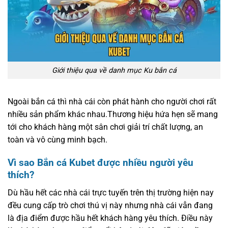
Giới thiệu qua về danh mục Ku bắn cá
Ngoài bắn cá thì nhà cái còn phát hành cho người chơi rất
nhiều sản phẩm khác nhau.Thương hiệu hứa hẹn sẽ mang
tới cho khách hàng một sân chơi giải trí chất lượng, an
toàn và vô cùng minh bạch.
Vì sao
Bắn cá Kubet
được nhiều người yêu
thích?
Dù hầu hết các nhà cái trực tuyến trên thị trường hiện nay
đều cung cấp trò chơi thú vị này nhưng nhà cái vẫn đang
là địa điểm được hầu hết khách hàng yêu thích. Điều này