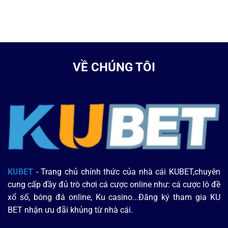
VỀ CHÚNG TÔI
KUBET
- Trang chủ chính thức của nhà cái KUBET,chuyên
cung cấp đầy đủ trò chơi cá cược online như: cá cược lô đề
xổ số, bóng đá online, Ku casino...Đăng ký tham gia KU
BET nhận ưu đãi khủng từ nhà cái.