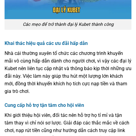
Các mẹo để trở thành đại lý Kubet thành công
Khai thác hiệu quả các ưu đãi hấp dẫn
Nhà cái thường xuyên tổ chức các chương trình khuyến
mãi vô cùng hấp dẫn dành cho người chơi, vì vậy các đại lý
Kubet nên liên tục cập nhật và thông báo kịp thời những ưu
đãi này. Việc làm này giúp thu hút một lượng lớn khách
mới, đồng thời khuyến khích họ tích cực nạp tiền và tham
gia trò chơi.
Cung cấp hỗ trợ tận tâm cho hội viên
Khi giới thiệu hội viên, đối tác nên hỗ trợ họ tỉ mỉ và tận
tâm thay vì chỉ nói sơ lược. Giải đáp các thắc mắc về cách
chơi, nạp rút tiền cũng như hướng dẫn cách truy cập link