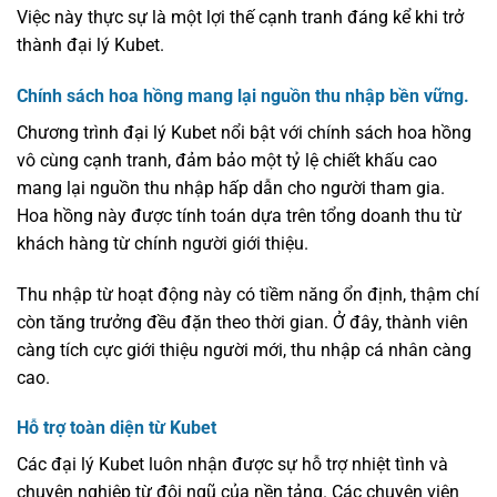
Việc này thực sự là một lợi thế cạnh tranh đáng kể khi trở
thành đại lý Kubet.
Chính sách hoa hồng mang lại nguồn thu nhập bền vững.
Chương trình đại lý Kubet nổi bật với chính sách hoa hồng
vô cùng cạnh tranh, đảm bảo một tỷ lệ chiết khấu cao
mang lại nguồn thu nhập hấp dẫn cho người tham gia.
Hoa hồng này được tính toán dựa trên tổng doanh thu từ
khách hàng từ chính người giới thiệu.
Thu nhập từ hoạt động này có tiềm năng ổn định, thậm chí
còn tăng trưởng đều đặn theo thời gian. Ở đây, thành viên
càng tích cực giới thiệu người mới, thu nhập cá nhân càng
cao.
Hỗ trợ toàn diện từ Kubet
Các đại lý Kubet luôn nhận được sự hỗ trợ nhiệt tình và
chuyên nghiệp từ đội ngũ của nền tảng. Các chuyên viên