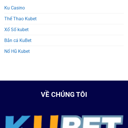
Ku Casino
Thể Thao Kubet
Xổ Số kubet
Bắn cá KuBet
Nổ Hũ Kubet
VỀ CHÚNG TÔI