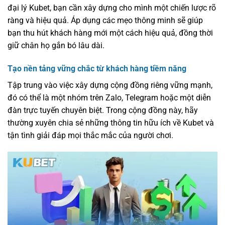
đại lý Kubet, bạn cần xây dựng cho mình một chiến lược rõ
ràng và hiệu quả. Áp dụng các mẹo thông minh sẽ giúp
bạn thu hút khách hàng mới một cách hiệu quả, đồng thời
giữ chân họ gắn bó lâu dài.
Tạo nền tảng vững chắc từ khách hàng tiềm năng
Tập trung vào việc xây dựng cộng đồng riêng vững mạnh,
đó có thể là một nhóm trên Zalo, Telegram hoặc một diễn
đàn trực tuyến chuyên biệt. Trong cộng đồng này, hãy
thường xuyên chia sẻ những thông tin hữu ích về Kubet và
tận tình giải đáp mọi thắc mắc của người chơi.