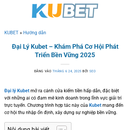
Bỏ
qua
nội
dung
KUBET
»
Hướng dẫn
Đại Lý Kubet – Khám Phá Cơ Hội Phát
Triển Bền Vững 2025
ĐĂNG VÀO
THÁNG 6 24, 2025
BỞI
SEO
Đại lý Kubet
mở ra cánh cửa kiếm tiền hấp dẫn, đặc biệt
với những ai có đam mê kinh doanh trong lĩnh vực giải trí
trực tuyến. Chương trình hợp tác này của
Kubet
mang đến
cơ hội thu nhập ổn định, xây dựng sự nghiệp bền vững.
Nội dung bài viết