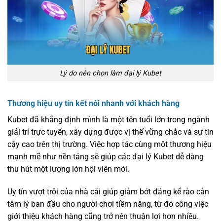
Lý do nên chọn làm đại lý Kubet
Thương hiệu uy tín kết nối nhanh với khách hàng
Kubet đã khẳng định mình là một tên tuổi lớn trong ngành
giải trí trực tuyến, xây dựng được vị thế vững chắc và sự tin
cậy cao trên thị trường. Việc hợp tác cùng một thương hiệu
mạnh mẽ như nền tảng sẽ giúp các đại lý Kubet dễ dàng
thu hút một lượng lớn hội viên mới.
Uy tín vượt trội của nhà cái giúp giảm bớt đáng kể rào cản
tâm lý ban đầu cho người chơi tiềm năng, từ đó công việc
giới thiệu khách hàng cũng trở nên thuận lợi hơn nhiều.