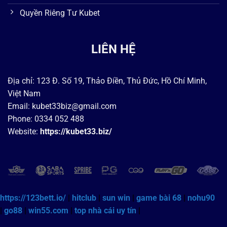
Quyền Riêng Tư Kubet
LIÊN HỆ
Địa chỉ:
123 Đ. Số 19, Thảo Điền, Thủ Đức, Hồ Chí Minh,
Việt Nam
Email:
kubet33biz@gmail.com
Phone: 0334 052 488
Website:
https://kubet33.biz/
https://123bett.io/
|
hitclub
|
sun win
|
game bài 68
|
nohu90
|
go88
|
win55.com
|
top nhà cái uy tín
|